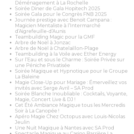
Déménagement à La Rochelle
Soirée Diner de Gala Hopitech 2025
Soirée Gala pour le Congrès FNB 2025
Journée prestige avec Benoit Campana :
Magicien Mentaliste à l’Intermarché
d’Aigrefeuille-d’Aunis
Teambuilding Magic pour la GMF
Arbre de Noël à Jonzac
Arbre de Noël à Chatelaillon-Plage
Teambuilding à la Voile avec Ether Energy
Sur l’Eau et sous le Charme : Soirée Privée sur
une Péniche Privatisée
Soirée Magique et Hypnotique pour le Groupe
La Baleine
Magie Close-Up pour Mariage : Émerveillez vos
invités avec Serge Avril – SA Prod
Soirée Blanche Inoubliable : Cocktails, Voyante,
Magie, Concert Live & DJ !
Cet Été Ambiance Magique tous les Mercredis
Soir à La Canopée !
Apéro Magie Chez Octopus avec Louis-Nicolas
Jeulin
Une Nuit Magique à Nantes avec SA Prod
Spectacle Magique au Casino Barrière La